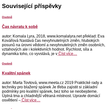
Související příspěvky
Osobně
Čas návratu k sobě
autor: Komala Lyra, 2018, www.komalalyra.net překlad: Eva
Kovářová Nastává čas nevyhnutelných změn, hlubokých
posunů na úrovni vědomí a nevyhnutelných změn osobních,
vztahových ale i kolektivních hodnot. Rychlost, síla a
dynamika toho, co vyvstává, je v
Číst více…
Osobně
Kvalitní spánek
autor: Marta Tovtová, www.meeta.cz 2019 Praktické rady a
techniky pro blažený spánek Je třeba zajistit si základní
podmínky pro kvalitní spánek, bez toho se neobejdeme.
Úplná tma a chladnější větraná místnost. Upravte domácí
osvětlení –
Číst více…