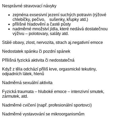
Nesprávné stravovací návyky
zejména exsesivní jezení suchých potravin (rýžové
chlebíčky, pečivo, sušenky, křupky atd.)
přílišné hladovění a časté půsty
nadměrné množství jídla, které nedává dostatečnou
výživu – polotovary, saláty atd.
Stálé obavy, zlost, nervozita, strach aj.negativní emoce
Nedostatek spánku či pozdní spánek
Přílišná fyzická aktivita či nedostatečná
Když z těla odchází příliš krve, orgasmické tekutiny,
odpadních látek, hlenů
Nadměrná sexuální aktivita
Fyzická traumata – hluboké emoce – intenzivní smutek,
zármutek, atd.
Nadměrné cvičení (např. profesionální sportovci)
Nadměrné vystavování se mikroorganismům