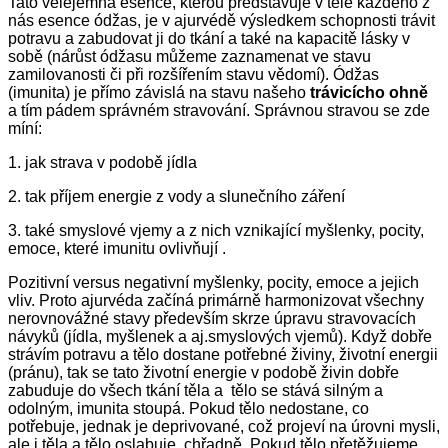
Tato velejemná esence, kterou představuje v těle každého z
nás esence ódžas, je v ajurvédě výsledkem schopnosti trávit
potravu a zabudovat ji do tkání a také na kapacitě lásky v
sobě (nárůst ódžasu můžeme zaznamenat ve stavu
zamilovanosti či při rozšířením stavu vědomí). Ódžas
(imunita) je přímo závislá na stavu našeho
trávicícho ohně
a tím pádem správném stravování. Správnou stravou se zde
míní:
1. jak strava v podobě jídla
2. tak příjem energie z vody a slunečního záření
3. také smyslové vjemy a z nich vznikající myšlenky, pocity,
emoce, které imunitu ovlivňují .
Pozitivní versus negativní myšlenky, pocity, emoce a jejich
vliv. Proto ajurvéda začíná primárně harmonizovat všechny
nerovnovážné stavy především skrze úpravu stravovacích
návyků (jídla, myšlenek a aj.smyslových vjemů). Když dobře
strávím potravu a tělo dostane potřebné živiny, životní energii
(pránu), tak se tato životní energie v podobě živin dobře
zabuduje do všech tkání těla a tělo se stává silným a
odolným, imunita stoupá. Pokud tělo nedostane, co
potřebuje, jednak je deprivované, což projeví na úrovni mysli,
ale i těla a tělo oslabuje, chřadně. Pokud tělo přetěžujeme