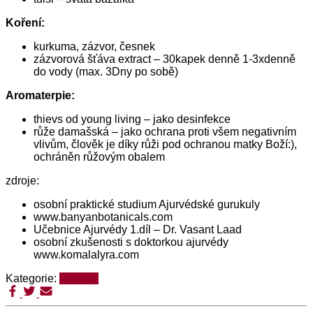
Koření:
kurkuma, zázvor, česnek
zázvorová šťáva extract – 30kapek denně 1-3xdenně
do vody (max. 3Dny po sobě)
Aromaterpie:
thievs od young living – jako desinfekce
růže damašská – jako ochrana proti všem negativním
vlivům, člověk je díky růži pod ochranou matky Boží:),
ochráněn růžovým obalem
zdroje:
osobní praktické studium Ajurvédské gurukuly
www.banyanbotanicals.com
Učebnice Ajurvédy 1.díl – Dr. Vasant Laad
osobní zkušenosti s doktorkou ajurvédy
www.komalalyra.com
Kategorie:
Osobně