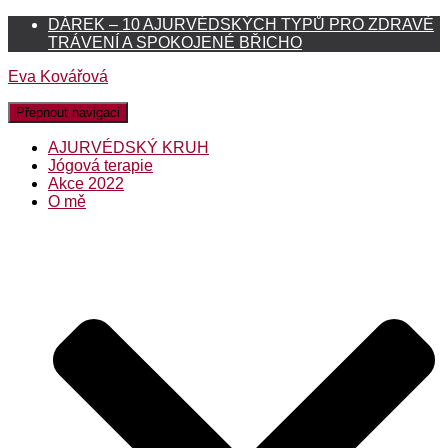
DÁREK – 10 AJURVÉDSKÝCH TYPŮ PRO ZDRAVÉ
TRÁVENÍ A SPOKOJENÉ BŘICHO
Eva Kovářová
Přepnout navigaci
AJURVÉDSKÝ KRUH
Jógová terapie
Akce 2022
O mě