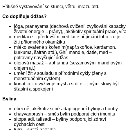
Přílišné vystavování se slunci, větru, mrazu atd.
Co doplňuje ódžas?
jóga, pranayama (dechová cvičení, zvyšování kapacity
životní energie = prány), jakákoliv spirituální praxe, víra
meditace – především meditace přijímání toho, co je –
žití přítomného okamžiku
mléko svařené s kořením(např.skořice, kardamon,
kurkuma, šafrán atd.), Ghí, mandle, datle, med –
potraviny navyšující ódžas
olejová masáž – abhjanga (sezamovým, mandlovým
olejem aj.)
umění žít v souladu s přírodními cykly (ženy s
menstruačním cyklem)
konat to, co vyživuje mysl a srdce – jinými slovy být
šťastní a spokojení
Byliny:
obecně jakékoliv silné adaptogenní byliny a houby
chayvanprash – směs bylin podporujících imunitu
sitopaladi, talisadi – byliny podporující zdraví
dýchacích cest
tulsi – svatá bazalka