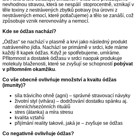
nevhodnou stravou, která se nespálí stoprocentně, vznikají v
těle toxiny z nestrávených zbytků potravy (na úrovni z
nestrávených emocí, které potlačujeme) a tělo se zanáší, což
způsobuje vznik nerovnováhy a nemocí.
Kde se ódžas nachází?
„Ódžas“ se nachází v plasmě a krvi jako následný produkt
natráveného jídla. Nachází se primárně v srdci, kde máme
každý 8 kapek ódžas. Když je spotřebujeme, umíráme.
Přítomnost a dostatek ódžasu v srdci naopak produkuje
molekuly blaženosti, které se zvyšují se schopností
pobývat
v přítomném okamžiku
.
Co vše obecně ovlivńuje množství a kvaitu ódžas
(imunity)?
síla trávicího ohně (agni) – správné stravovací návyky
životní styl (vihára) – dodržování dostatku spánku aj.
denních/sezónních rituálů
stres (átanka) a míra stresu
kvalita vztahů
přijímání reality takové, jaká je – zvyšuje se ódžas
Co negativně ovlivňuje ódžas?