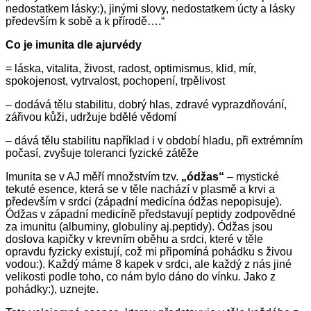
nedostatkem lásky:), jinými slovy, nedostatkem úcty a lásky
především k sobě a k přírodě….“
Co je imunita dle ajurvédy
= láska, vitalita, živost, radost, optimismus, klid, mír,
spokojenost, vytrvalost, pochopení, trpělivost
– dodává tělu stabilitu, dobrý hlas, zdravé vyprazdňování,
zářivou kůži, udržuje bdělé vědomí
– dává tělu stabilitu například i v období hladu, při extrémním
počasí, zvyšuje toleranci fyzické zátěže
Imunita se v AJ měří množstvím tzv.
„ódžas“
– mystické
tekuté esence, která se v těle nachází v plasmě a krvi a
především v srdci (západní medicína ódžas nepopisuje).
Ódžas v západní medicíně představují peptidy zodpovědné
za imunitu (albuminy, globuliny aj.peptidy). Ódžas jsou
doslova kapičky v krevním oběhu a srdci, které v těle
opravdu fyzicky existují, což mi připomíná pohádku s živou
vodou:). Každý máme 8 kapek v srdci, ale každý z nás jiné
velikosti podle toho, co nám bylo dáno do vínku. Jako z
pohádky:), uznejte.